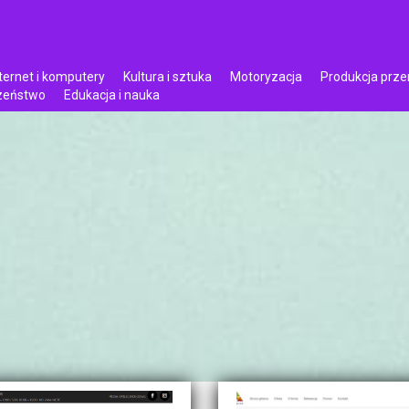
ternet i komputery
Kultura i sztuka
Motoryzacja
Produkcja prz
czeństwo
Edukacja i nauka