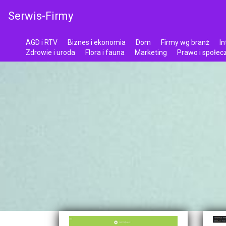
Serwis-Firmy
AGD i RTV
Biznes i ekonomia
Dom
Firmy wg branż
In
Zdrowie i uroda
Flora i fauna
Marketing
Prawo i społe