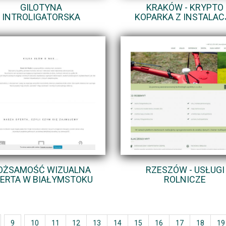
GILOTYNA
KRAKÓW - KRYPTO
INTROLIGATORSKA
KOPARKA Z INSTALAC
OŻSAMOŚĆ WIZUALNA
RZESZÓW - USŁUGI
ERTA W BIAŁYMSTOKU
ROLNICZE
9
10
11
12
13
14
15
16
17
18
19