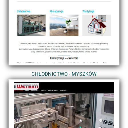
CHŁODNICTWO - MYSZKÓW