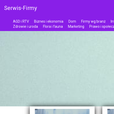
Serwis-Firmy
AGD i RTV
Biznes i ekonomia
Dom
Firmy wg branż
In
Zdrowie i uroda
Flora i fauna
Marketing
Prawo i społe