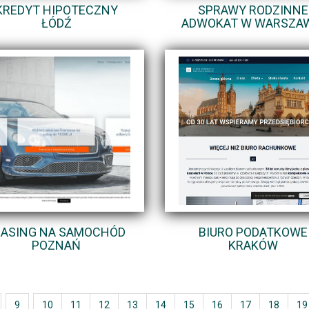
KREDYT HIPOTECZNY
SPRAWY RODZINNE
ŁÓDŹ
ADWOKAT W WARSZA
EASING NA SAMOCHÓD
BIURO PODATKOWE
POZNAŃ
KRAKÓW
9
10
11
12
13
14
15
16
17
18
19