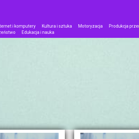
ternet i komputery
Kultura i sztuka
Motoryzacja
Produkcja prz
czeństwo
Edukacja i nauka