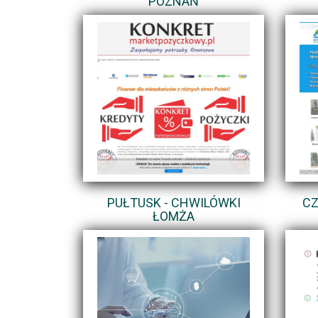
POZNAŃ
PUŁTUSK - CHWILÓWKI
CZ
ŁOMŻA