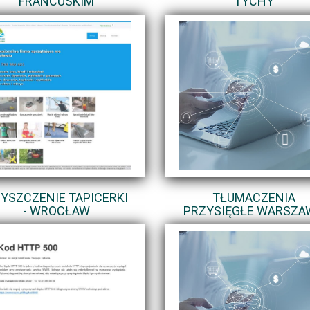
FRANCUSKIM
TYCHY
YSZCZENIE TAPICERKI
TŁUMACZENIA
- WROCŁAW
PRZYSIĘGŁE WARSZA