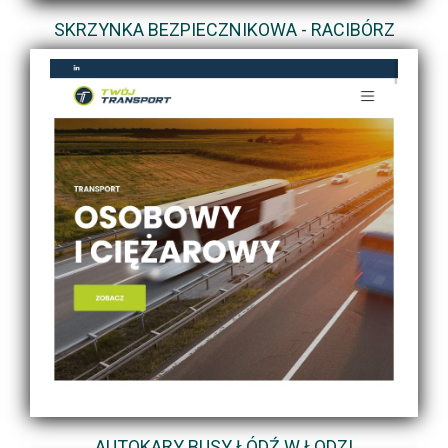
SKRZYNKA BEZPIECZNIKOWA - RACIBÓRZ
AUTOKARY BUSY ŁÓDŹ W ŁODZI