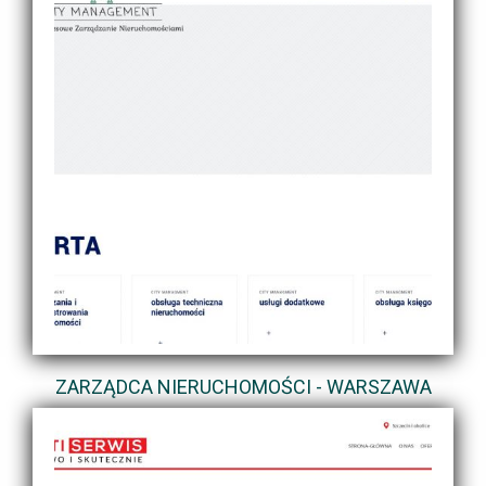
ZARZĄDCA NIERUCHOMOŚCI - WARSZAWA