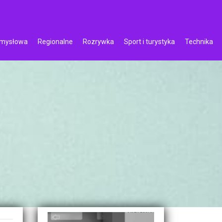
emysłowa
Regionalne
Rozrywka
Sport i turystyka
Technika