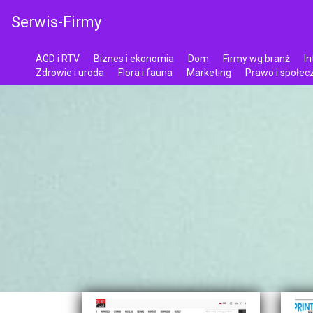
Serwis-Firmy
AGD i RTV
Biznes i ekonomia
Dom
Firmy wg branż
In
Zdrowie i uroda
Flora i fauna
Marketing
Prawo i społe