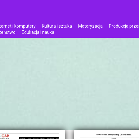
ternet i komputery
Kultura i sztuka
Motoryzacja
Produkcja prz
czeństwo
Edukacja i nauka