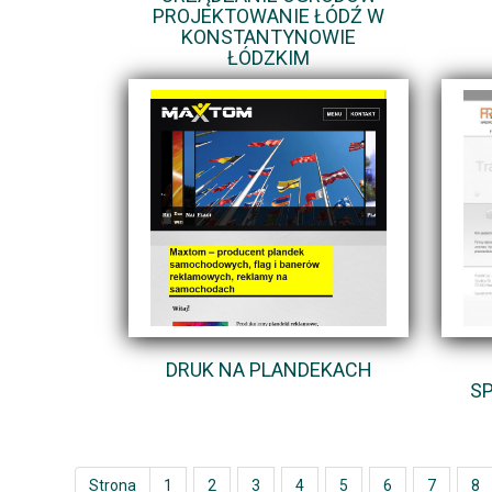
PROJEKTOWANIE ŁÓDŹ W
KONSTANTYNOWIE
ŁÓDZKIM
DRUK NA PLANDEKACH
S
Strona
1
2
3
4
5
6
7
8