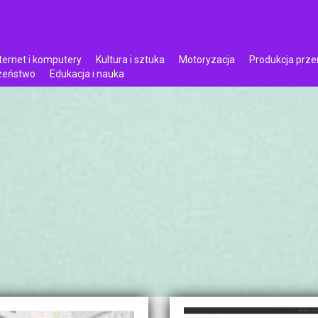
ternet i komputery
Kultura i sztuka
Motoryzacja
Produkcja prz
czeństwo
Edukacja i nauka