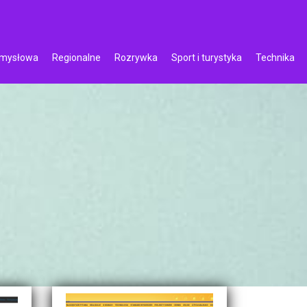
emysłowa
Regionalne
Rozrywka
Sport i turystyka
Technika