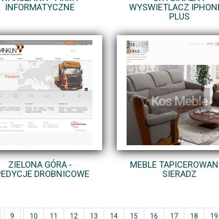
INFORMATYCZNE
WYSWIETLACZ IPHON
PLUS
ZIELONA GÓRA -
MEBLE TAPICEROWANE
PEDYCJE DROBNICOWE
SIERADZ
9
10
11
12
13
14
15
16
17
18
19