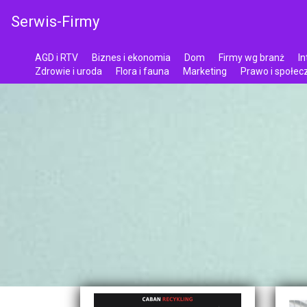
Serwis-Firmy
AGD i RTV
Biznes i ekonomia
Dom
Firmy wg branż
In
Zdrowie i uroda
Flora i fauna
Marketing
Prawo i społe