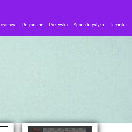
emysłowa
Regionalne
Rozrywka
Sport i turystyka
Technika