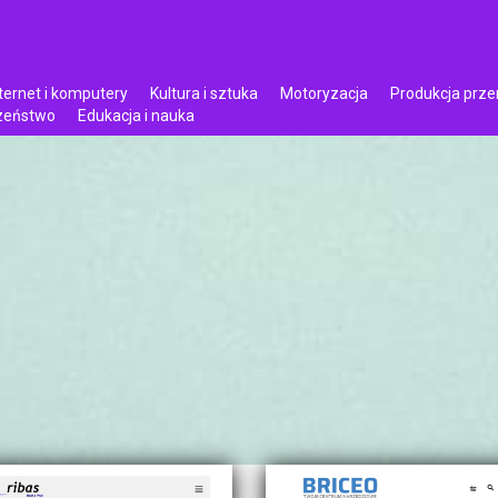
ternet i komputery
Kultura i sztuka
Motoryzacja
Produkcja prz
czeństwo
Edukacja i nauka