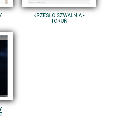
Y
KRZESŁO SZWALNIA -
TORUŃ
Y
E