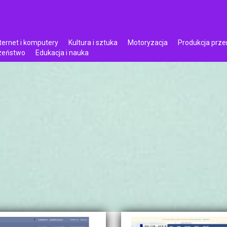
ternet i komputery
Kultura i sztuka
Motoryzacja
Produkcja prz
czeństwo
Edukacja i nauka