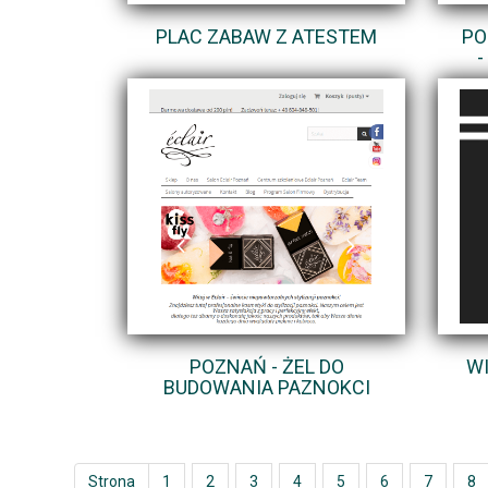
PLAC ZABAW Z ATESTEM
PO
-
POZNAŃ - ŻEL DO
WI
BUDOWANIA PAZNOKCI
Strona
1
2
3
4
5
6
7
8