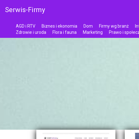
Serwis-Firmy
AGD i RTV
Biznes i ekonomia
Dom
Firmy wg branż
In
Zdrowie i uroda
Flora i fauna
Marketing
Prawo i społe