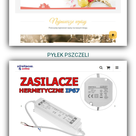
PYŁEK PSZCZELI