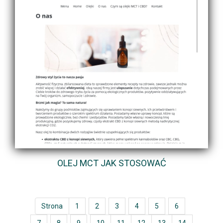
OLEJ MCT JAK STOSOWAĆ
Strona
1
2
3
4
5
6