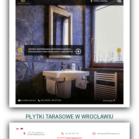
PŁYTKI TARASOWE W WROCŁAWIU