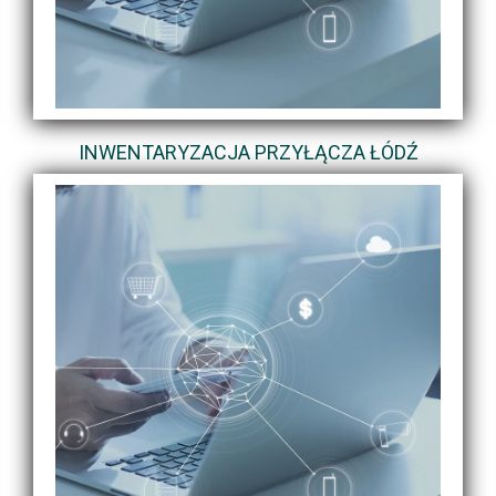
INWENTARYZACJA PRZYŁĄCZA ŁÓDŹ