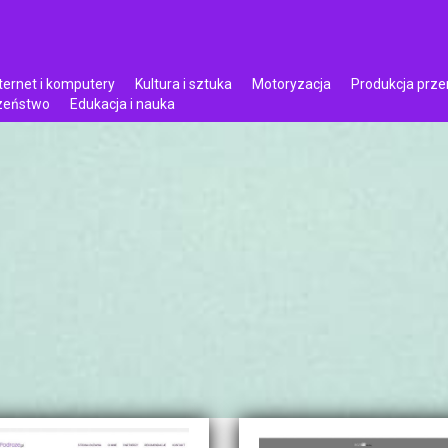
ternet i komputery
Kultura i sztuka
Motoryzacja
Produkcja prz
czeństwo
Edukacja i nauka