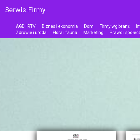
Serwis-Firmy
AGD i RTV
Biznes i ekonomia
Dom
Firmy wg branż
In
Zdrowie i uroda
Flora i fauna
Marketing
Prawo i społe