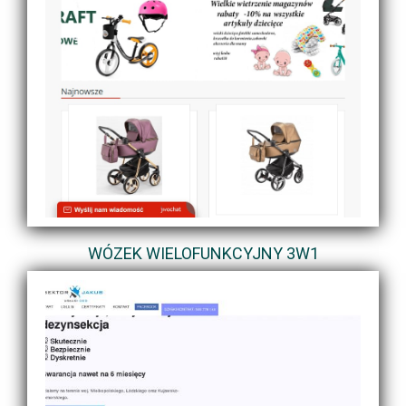
WÓZEK WIELOFUNKCYJNY 3W1