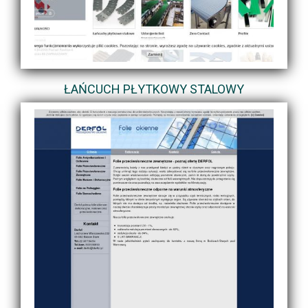
ŁAŃCUCH PŁYTKOWY STALOWY