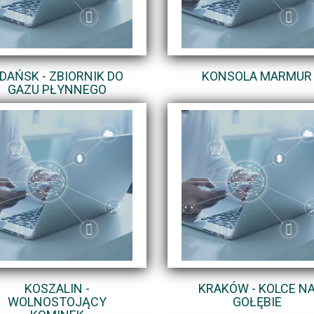
DAŃSK - ZBIORNIK DO
KONSOLA MARMUR
GAZU PŁYNNEGO
KOSZALIN -
KRAKÓW - KOLCE N
WOLNOSTOJĄCY
GOŁĘBIE