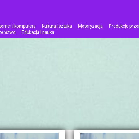
ternet i komputery
Kultura i sztuka
Motoryzacja
Produkcja prz
czeństwo
Edukacja i nauka