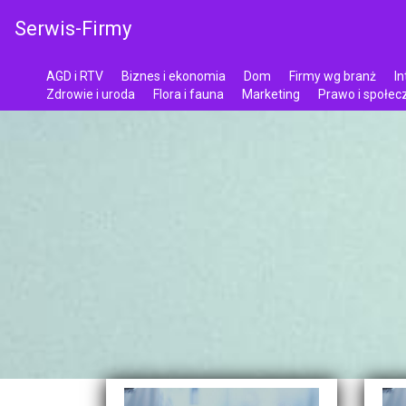
Serwis-Firmy
AGD i RTV
Biznes i ekonomia
Dom
Firmy wg branż
In
Zdrowie i uroda
Flora i fauna
Marketing
Prawo i społe