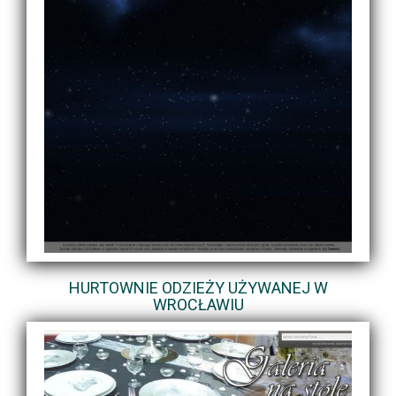
HURTOWNIE ODZIEŻY UŻYWANEJ W
WROCŁAWIU