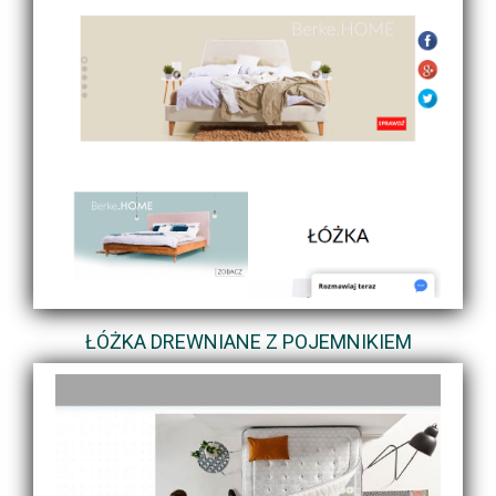
ŁÓŻKA DREWNIANE Z POJEMNIKIEM