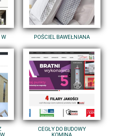
 W
POŚCIEL BAWEŁNIANA
Z
CEGŁY DO BUDOWY
 W
KOMINA