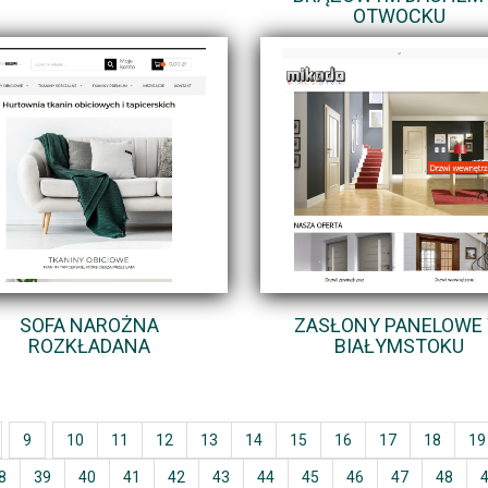
OTWOCKU
SOFA NAROŻNA
ZASŁONY PANELOWE
ROZKŁADANA
BIAŁYMSTOKU
9
10
11
12
13
14
15
16
17
18
19
8
39
40
41
42
43
44
45
46
47
48