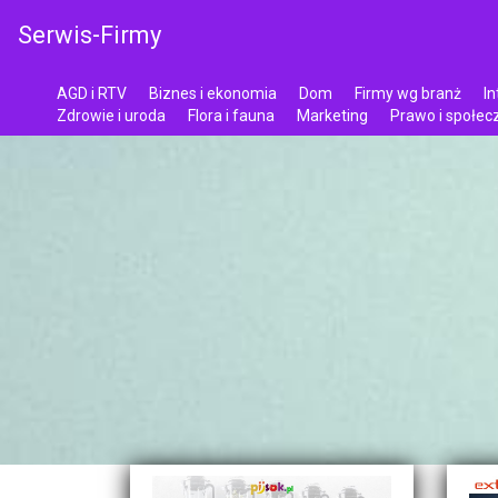
Serwis-Firmy
AGD i RTV
Biznes i ekonomia
Dom
Firmy wg branż
In
Zdrowie i uroda
Flora i fauna
Marketing
Prawo i społe