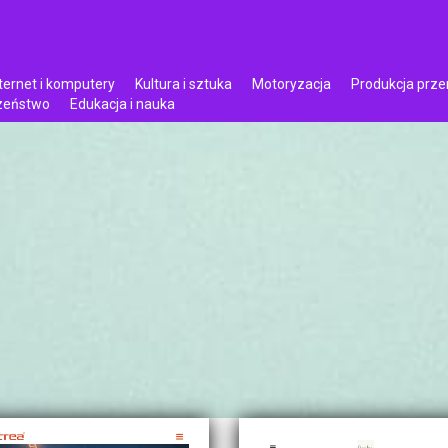
ternet i komputery
Kultura i sztuka
Motoryzacja
Produkcja prz
czeństwo
Edukacja i nauka