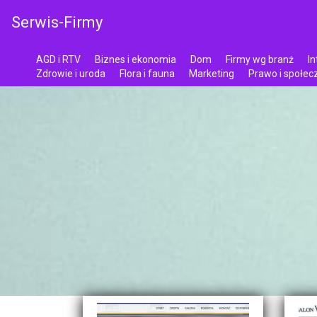
Serwis-Firmy
AGD i RTV
Biznes i ekonomia
Dom
Firmy wg branż
In
Zdrowie i uroda
Flora i fauna
Marketing
Prawo i społe