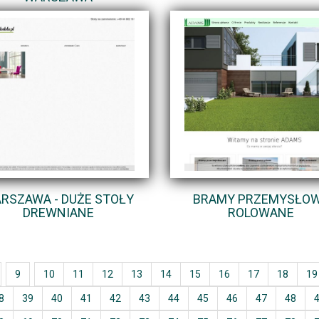
RSZAWA - DUŻE STOŁY
BRAMY PRZEMYSŁO
DREWNIANE
ROLOWANE
9
10
11
12
13
14
15
16
17
18
19
8
39
40
41
42
43
44
45
46
47
48