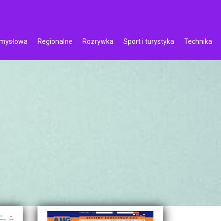
emysłowa
Regionalne
Rozrywka
Sport i turystyka
Technika