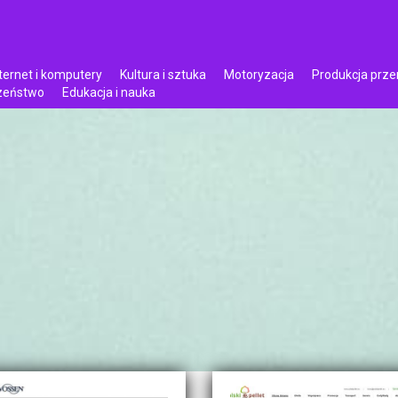
ternet i komputery
Kultura i sztuka
Motoryzacja
Produkcja prz
czeństwo
Edukacja i nauka