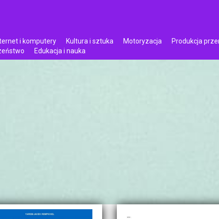
ternet i komputery
Kultura i sztuka
Motoryzacja
Produkcja prz
czeństwo
Edukacja i nauka