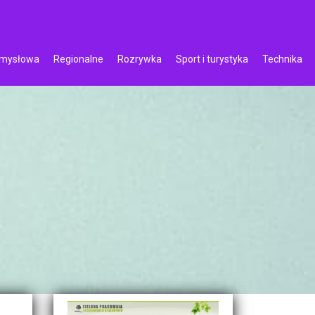
emysłowa
Regionalne
Rozrywka
Sport i turystyka
Technika