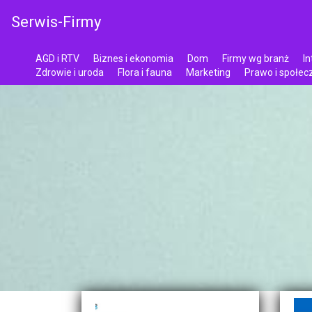
Serwis-Firmy
AGD i RTV
Biznes i ekonomia
Dom
Firmy wg branż
In
Zdrowie i uroda
Flora i fauna
Marketing
Prawo i społe