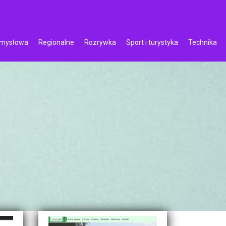
emysłowa
Regionalne
Rozrywka
Sport i turystyka
Technika