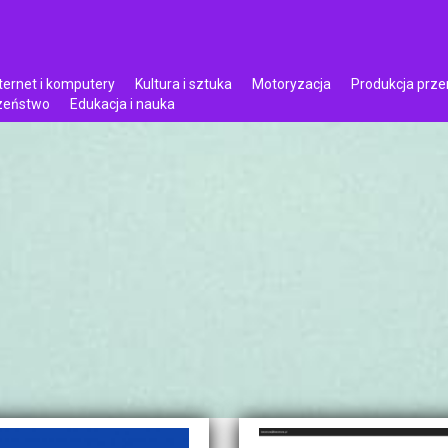
ternet i komputery
Kultura i sztuka
Motoryzacja
Produkcja prz
czeństwo
Edukacja i nauka