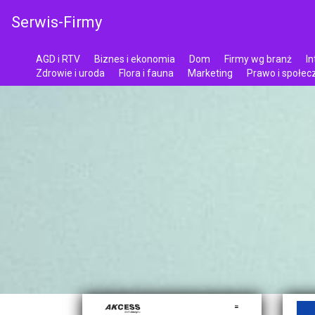
Serwis-Firmy
AGD i RTV
Biznes i ekonomia
Dom
Firmy wg branż
In
Zdrowie i uroda
Flora i fauna
Marketing
Prawo i społe