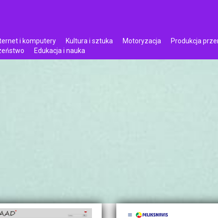
ternet i komputery
Kultura i sztuka
Motoryzacja
Produkcja prz
czeństwo
Edukacja i nauka