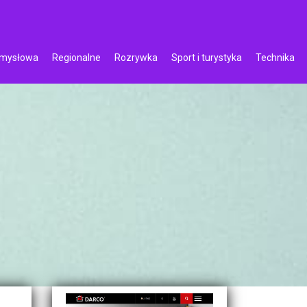
emysłowa
Regionalne
Rozrywka
Sport i turystyka
Technika