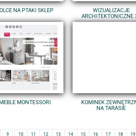
OLCE NA PTAKI SKLEP
WIZUALIZACJE
ARCHITEKTONICZNE 
MEBLE MONTESSORI
KOMINEK ZEWNĘTRZ
NA TARASIE
9
10
11
12
13
14
15
16
17
18
19