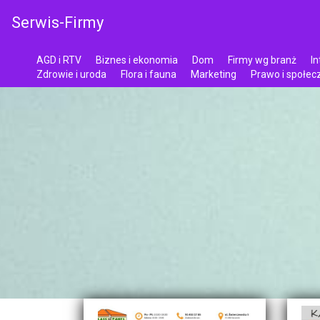
Serwis-Firmy
AGD i RTV
Biznes i ekonomia
Dom
Firmy wg branż
In
Zdrowie i uroda
Flora i fauna
Marketing
Prawo i społe