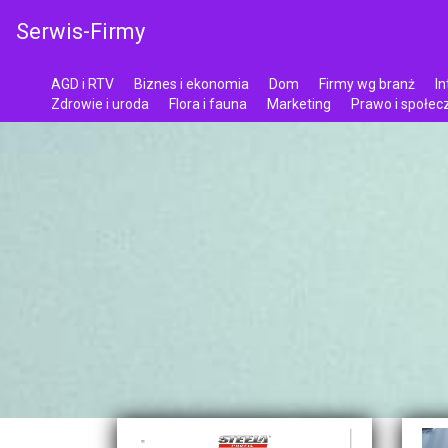
Serwis-Firmy
AGD i RTV
Biznes i ekonomia
Dom
Firmy wg branż
In
Zdrowie i uroda
Flora i fauna
Marketing
Prawo i społe