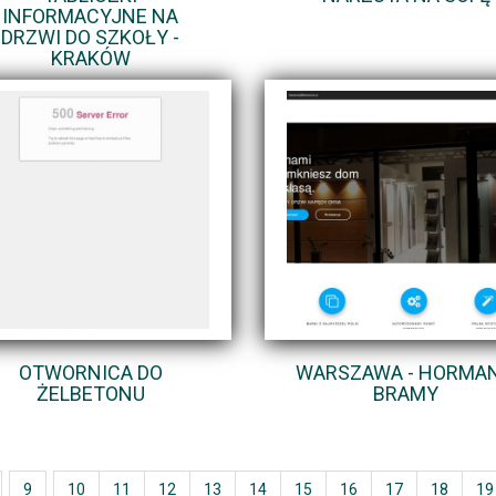
INFORMACYJNE NA
DRZWI DO SZKOŁY -
KRAKÓW
OTWORNICA DO
WARSZAWA - HORMA
ŻELBETONU
BRAMY
9
10
11
12
13
14
15
16
17
18
19