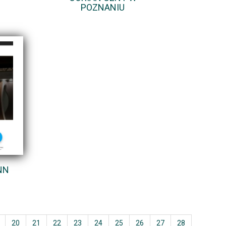
POZNANIU
NN
20
21
22
23
24
25
26
27
28