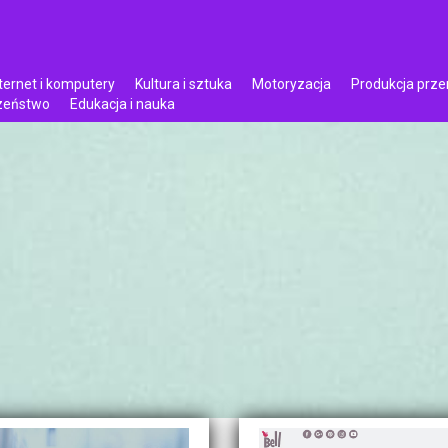
ternet i komputery
Kultura i sztuka
Motoryzacja
Produkcja prz
czeństwo
Edukacja i nauka