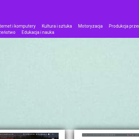
ternet i komputery
Kultura i sztuka
Motoryzacja
Produkcja prz
czeństwo
Edukacja i nauka