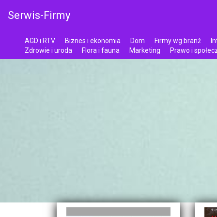
Serwis-Firmy
AGD i RTV
Biznes i ekonomia
Dom
Firmy wg branż
In
Zdrowie i uroda
Flora i fauna
Marketing
Prawo i społe