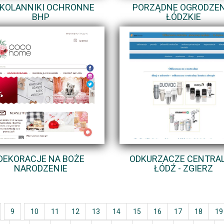
KOLANNIKI OCHRONNE
PORZĄDNE OGRODZEN
BHP
ŁÓDZKIE
DEKORACJE NA BOŻE
ODKURZACZE CENTRA
NARODZENIE
ŁÓDŹ - ZGIERZ
9
10
11
12
13
14
15
16
17
18
19