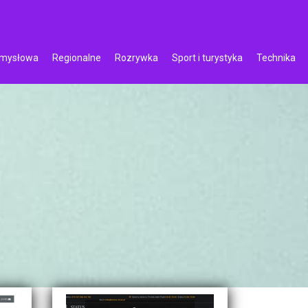
emysłowa
Regionalne
Rozrywka
Sport i turystyka
Technika