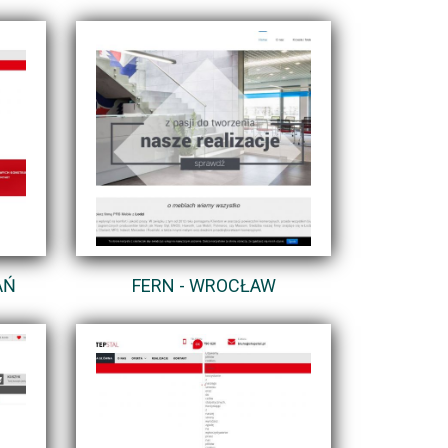
AŃ
FERN - WROCŁAW