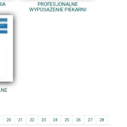
IA
PROFESJONALNE
WYPOSAŻENIE PIEKARNI
LNE
20
21
22
23
24
25
26
27
28