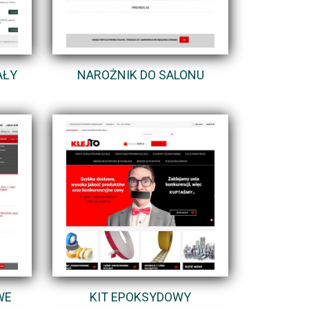
AŁY
NAROŻNIK DO SALONU
WE
KIT EPOKSYDOWY