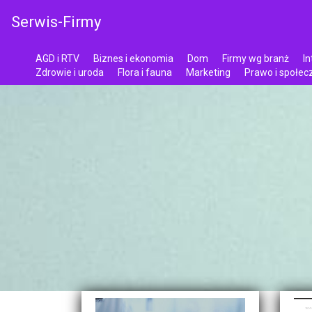
Serwis-Firmy
AGD i RTV
Biznes i ekonomia
Dom
Firmy wg branż
In
Zdrowie i uroda
Flora i fauna
Marketing
Prawo i społe