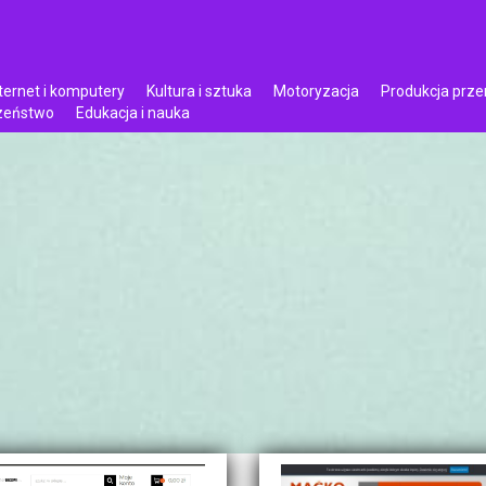
ternet i komputery
Kultura i sztuka
Motoryzacja
Produkcja prz
czeństwo
Edukacja i nauka