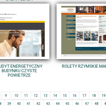
UDYT ENERGETYCZNY
ROLETY RZYMSKIE MA
BUDYNKU CZYSTE
POWIETRZE
9
10
11
12
13
14
15
16
17
18
19
8
39
40
41
42
43
44
45
46
47
48