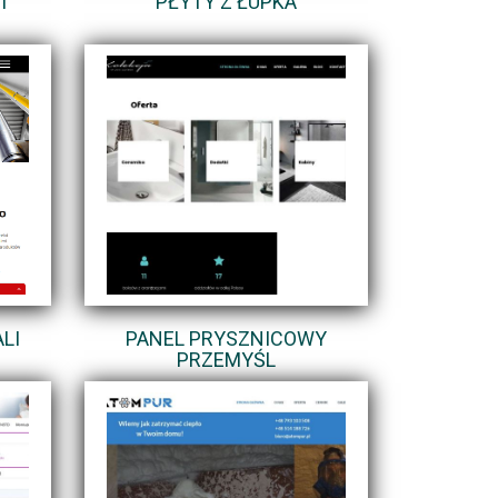
I
PŁYTY Z ŁUPKA
LI
PANEL PRYSZNICOWY
PRZEMYŚL