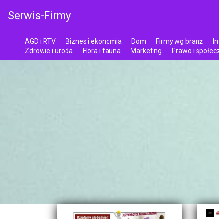
Serwis-Firmy
AGD i RTV
Biznes i ekonomia
Dom
Firmy wg branż
In
Zdrowie i uroda
Flora i fauna
Marketing
Prawo i społe