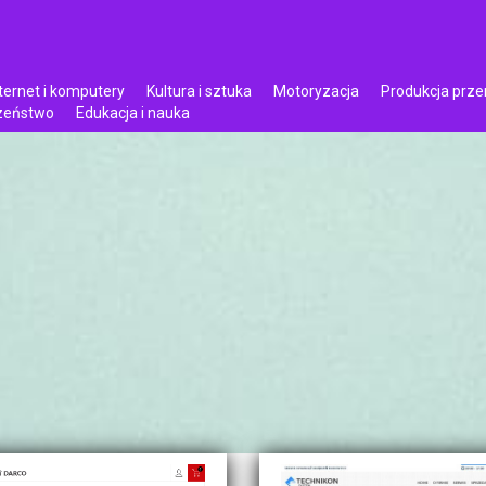
ternet i komputery
Kultura i sztuka
Motoryzacja
Produkcja prz
czeństwo
Edukacja i nauka