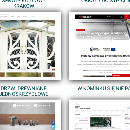
SERWIS KOTŁÓW -
OBRAZY DO SYPIALN
KRAKÓW
DRZWI DREWNIANE
W KOMINKU SIĘ NIE PA
JEDNOSKRZYDŁOWE