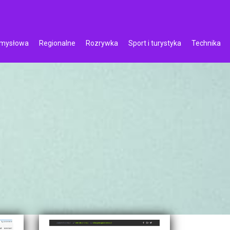
emysłowa
Regionalne
Rozrywka
Sport i turystyka
Technika