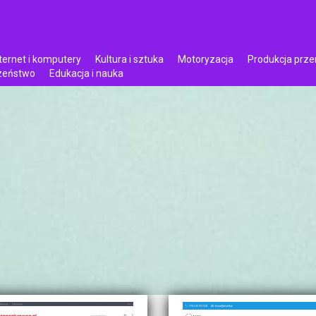
ternet i komputery
Kultura i sztuka
Motoryzacja
Produkcja prz
czeństwo
Edukacja i nauka