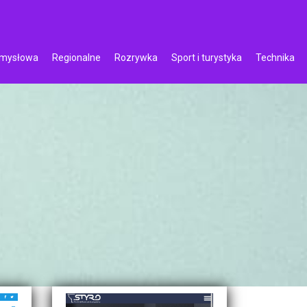
emysłowa
Regionalne
Rozrywka
Sport i turystyka
Technika