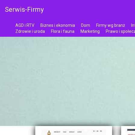
Serwis-Firmy
AGD i RTV
Biznes i ekonomia
Dom
Firmy wg branż
In
Zdrowie i uroda
Flora i fauna
Marketing
Prawo i społe