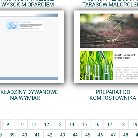
 WYSOKIM OPARCIEM
TARASÓW MAŁOPOLS
KŁADZINY DYWANOWE
PREPARAT DO
NA WYMIAR
KOMPOSTOWNIKA
9
10
11
12
13
14
15
16
17
18
19
8
39
40
41
42
43
44
45
46
47
48