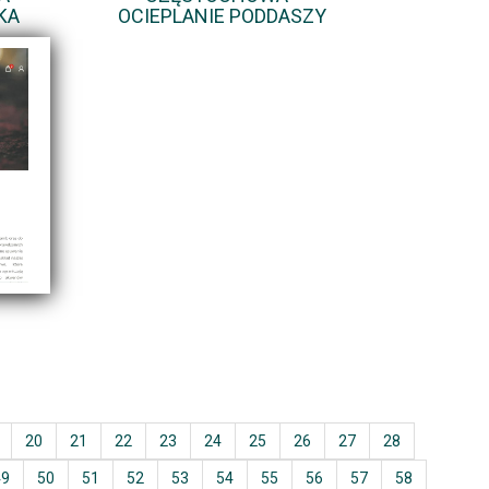
KA
OCIEPLANIE PODDASZY
20
21
22
23
24
25
26
27
28
49
50
51
52
53
54
55
56
57
58