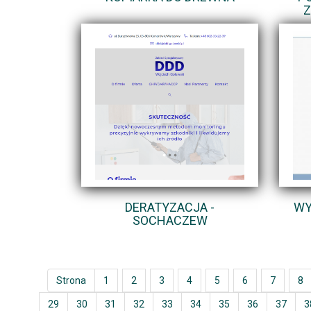
Z
DERATYZACJA -
WY
SOCHACZEW
Strona
1
2
3
4
5
6
7
8
29
30
31
32
33
34
35
36
37
3