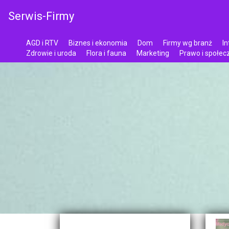
Serwis-Firmy
AGD i RTV
Biznes i ekonomia
Dom
Firmy wg branż
In
Zdrowie i uroda
Flora i fauna
Marketing
Prawo i społe