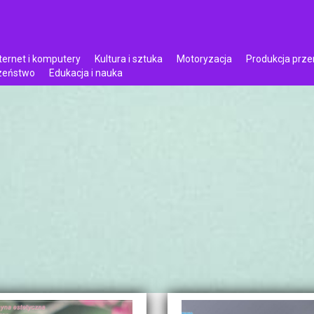
ternet i komputery
Kultura i sztuka
Motoryzacja
Produkcja prz
czeństwo
Edukacja i nauka