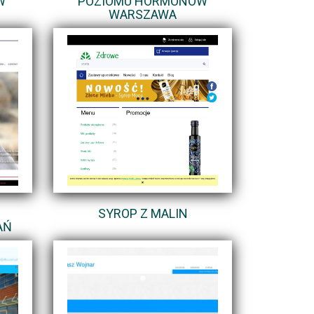
W
POZIOMU HORMONÓW
WARSZAWA
SYROP Z MALIN
AŃ