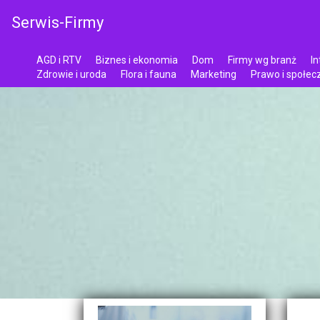
Serwis-Firmy
AGD i RTV
Biznes i ekonomia
Dom
Firmy wg branż
In
Zdrowie i uroda
Flora i fauna
Marketing
Prawo i społe