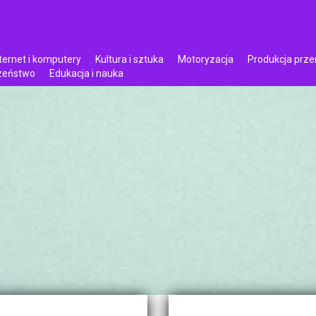
ternet i komputery
Kultura i sztuka
Motoryzacja
Produkcja prz
czeństwo
Edukacja i nauka