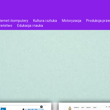
ternet i komputery
Kultura i sztuka
Motoryzacja
Produkcja prz
czeństwo
Edukacja i nauka