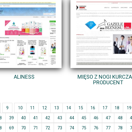
ALINESS
MIĘSO Z NOGI KURCZ
PRODUCENT
9
10
11
12
13
14
15
16
17
18
19
8
39
40
41
42
43
44
45
46
47
48
8
69
70
71
72
73
74
75
76
77
78