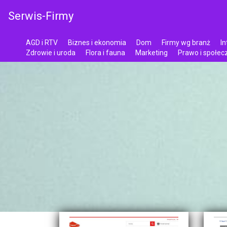
Serwis-Firmy
AGD i RTV
Biznes i ekonomia
Dom
Firmy wg branż
In
Zdrowie i uroda
Flora i fauna
Marketing
Prawo i społe