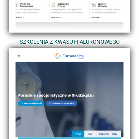
SZKOLENIA Z KWASU HIALURONOWEGO