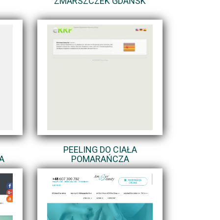
ZMARSZCZEK GDAŃSK
O
PEELING DO CIAŁA
A
POMARAŃCZA