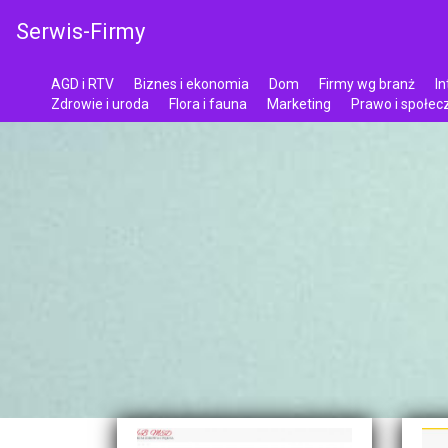
Serwis-Firmy
AGD i RTV
Biznes i ekonomia
Dom
Firmy wg branż
In
Zdrowie i uroda
Flora i fauna
Marketing
Prawo i społe