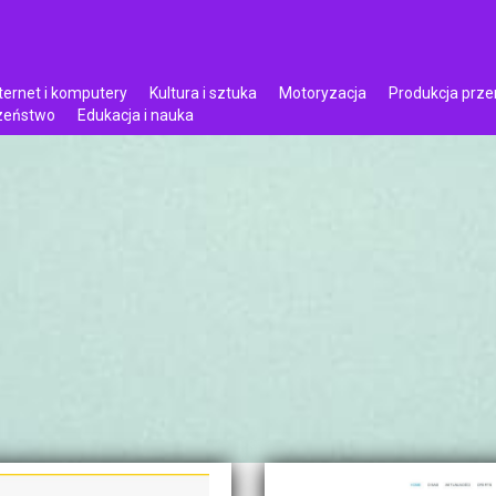
ternet i komputery
Kultura i sztuka
Motoryzacja
Produkcja prz
czeństwo
Edukacja i nauka