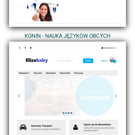
KONIN - NAUKA JĘZYKÓW OBCYCH