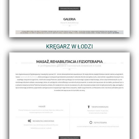
KRĘGARZ W ŁODZI