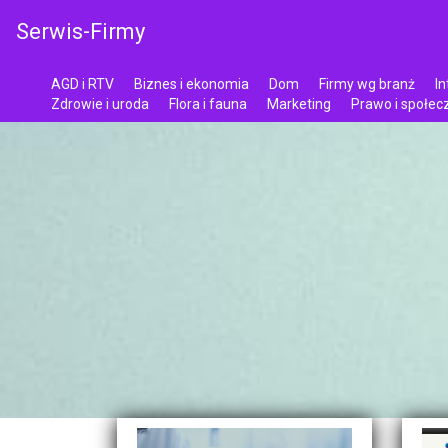
Serwis-Firmy
AGD i RTV
Biznes i ekonomia
Dom
Firmy wg branż
In
Zdrowie i uroda
Flora i fauna
Marketing
Prawo i społe