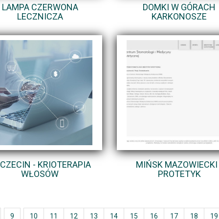
LAMPA CZERWONA
DOMKI W GÓRACH
LECZNICZA
KARKONOSZE
CZECIN - KRIOTERAPIA
MIŃSK MAZOWIECKI 
WŁOSÓW
PROTETYK
9
10
11
12
13
14
15
16
17
18
19