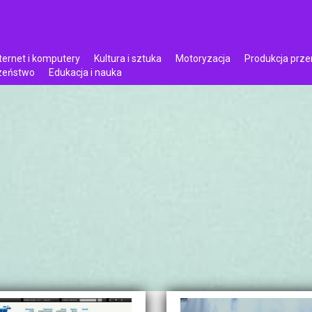
ternet i komputery
Kultura i sztuka
Motoryzacja
Produkcja prz
czeństwo
Edukacja i nauka