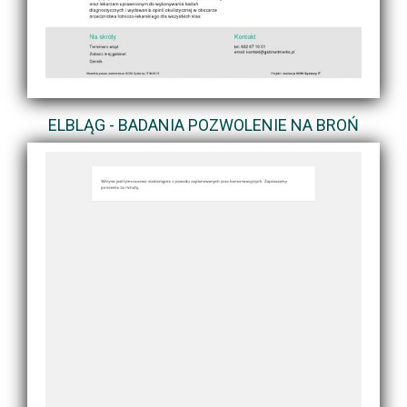
ELBLĄG - BADANIA POZWOLENIE NA BROŃ