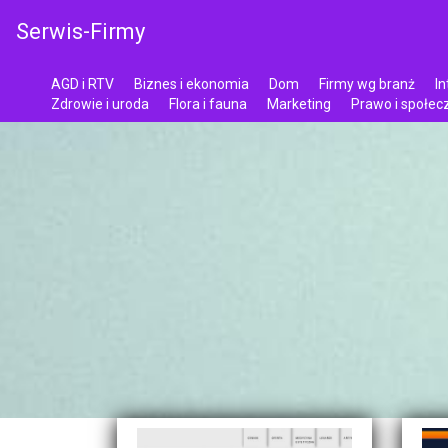
Serwis-Firmy
AGD i RTV
Biznes i ekonomia
Dom
Firmy wg branż
In
Zdrowie i uroda
Flora i fauna
Marketing
Prawo i społe