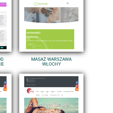
OD
MASAŻ WARSZAWA
IE
WŁOCHY