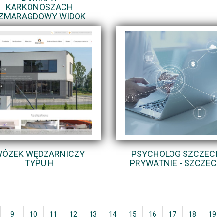
KARKONOSZACH
ZMARAGDOWY WIDOK
ÓZEK WĘDZARNICZY
PSYCHOLOG SZCZEC
TYPU H
PRYWATNIE - SZCZEC
9
10
11
12
13
14
15
16
17
18
19