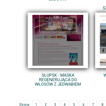
S
SŁUPSK - MASKA
W
REGENERUJĄCA DO
WŁOSÓW Z JEDWABIEM
Strona
1
2
3
4
5
6
7
8