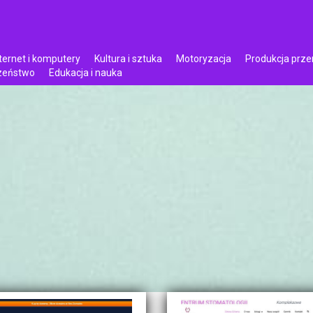
ternet i komputery
Kultura i sztuka
Motoryzacja
Produkcja prz
czeństwo
Edukacja i nauka