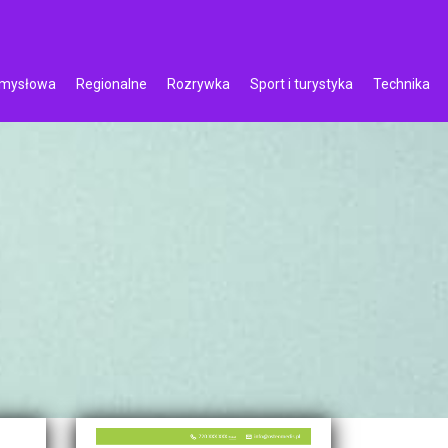
emysłowa
Regionalne
Rozrywka
Sport i turystyka
Technika