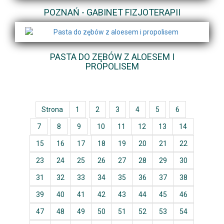
POZNAŃ - GABINET FIZJOTERAPII
PASTA DO ZĘBÓW Z ALOESEM I
PROPOLISEM
Strona
1
2
3
4
5
6
7
8
9
10
11
12
13
14
15
16
17
18
19
20
21
22
23
24
25
26
27
28
29
30
31
32
33
34
35
36
37
38
39
40
41
42
43
44
45
46
47
48
49
50
51
52
53
54