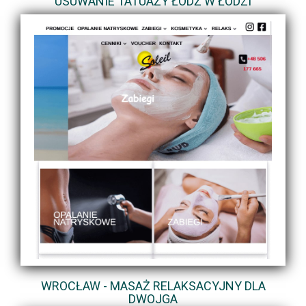
USUWANIE TATUAŻY ŁÓDŹ W ŁODZI
WROCŁAW - MASAŻ RELAKSACYJNY DLA
DWOJGA