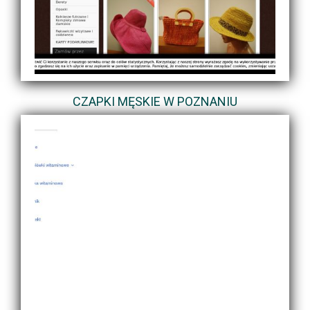
CZAPKI MĘSKIE W POZNANIU