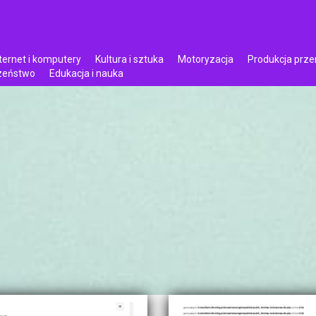
ternet i komputery
Kultura i sztuka
Motoryzacja
Produkcja prz
czeństwo
Edukacja i nauka