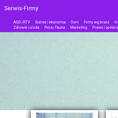
Serwis-Firmy
AGD i RTV
Biznes i ekonomia
Dom
Firmy wg branż
In
Zdrowie i uroda
Flora i fauna
Marketing
Prawo i społe