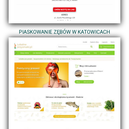
PIASKOWANIE ZĘBÓW W KATOWICACH