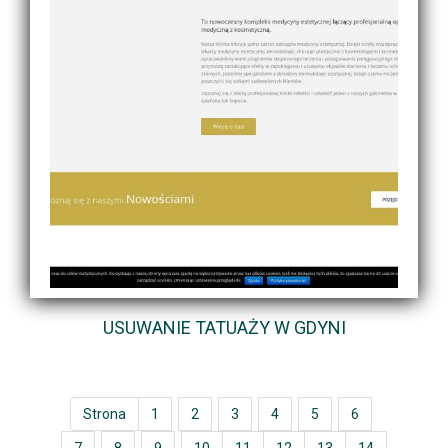
USUWANIE TATUAŻY W GDYNI
Strona
1
2
3
4
5
6