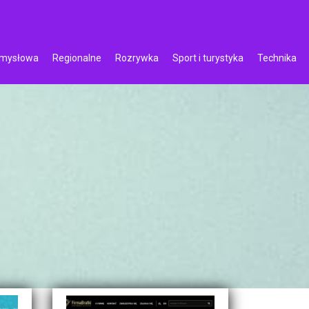
emysłowa
Regionalne
Rozrywka
Sport i turystyka
Technika