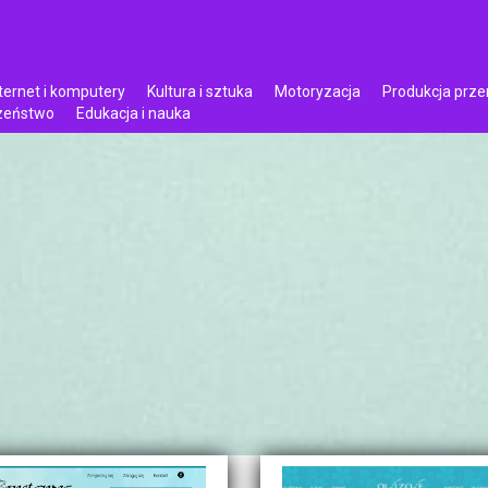
ternet i komputery
Kultura i sztuka
Motoryzacja
Produkcja prz
czeństwo
Edukacja i nauka