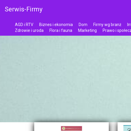
Serwis-Firmy
AGD i RTV
Biznes i ekonomia
Dom
Firmy wg branż
In
Zdrowie i uroda
Flora i fauna
Marketing
Prawo i społe