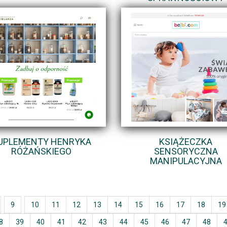
UPLEMENTY HENRYKA
KSIĄŻECZKA
RÓŻAŃSKIEGO
SENSORYCZNA
MANIPULACYJNA
9
10
11
12
13
14
15
16
17
18
19
8
39
40
41
42
43
44
45
46
47
48