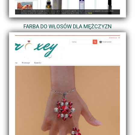
FARBA DO WŁOSÓW DLA MĘŻCZYZN