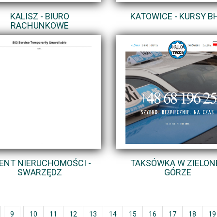
KALISZ - BIURO
KATOWICE - KURSY B
RACHUNKOWE
ENT NIERUCHOMOŚCI -
TAKSÓWKA W ZIELON
SWARZĘDZ
GÓRZE
9
10
11
12
13
14
15
16
17
18
19