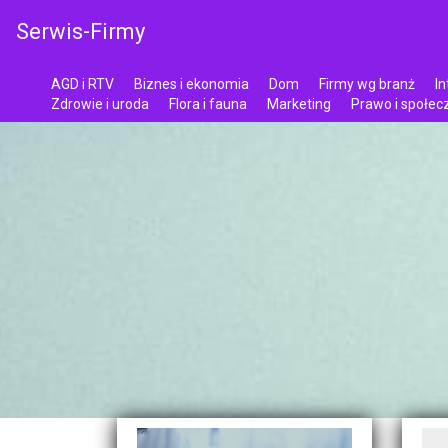
Serwis-Firmy
AGD i RTV
Biznes i ekonomia
Dom
Firmy wg branż
In
Zdrowie i uroda
Flora i fauna
Marketing
Prawo i społe