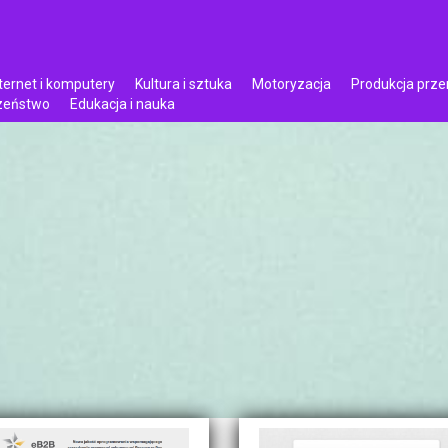
ternet i komputery
Kultura i sztuka
Motoryzacja
Produkcja prz
czeństwo
Edukacja i nauka