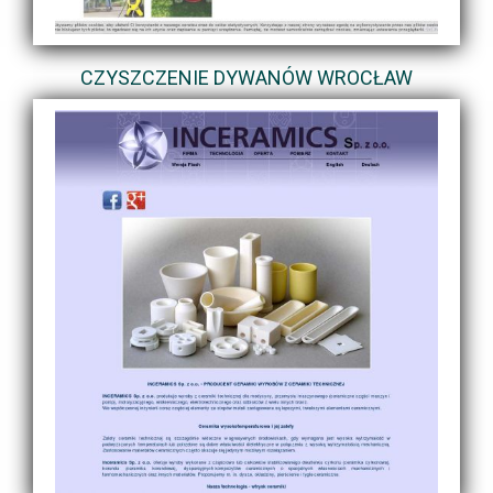
CZYSZCZENIE DYWANÓW WROCŁAW