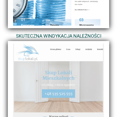
SKUTECZNA WINDYKACJA NALEŻNOŚCI