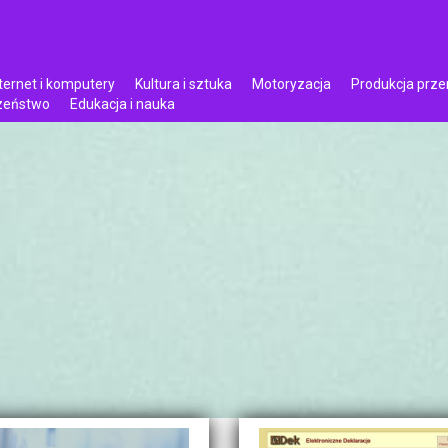
ternet i komputery
Kultura i sztuka
Motoryzacja
Produkcja prz
czeństwo
Edukacja i nauka