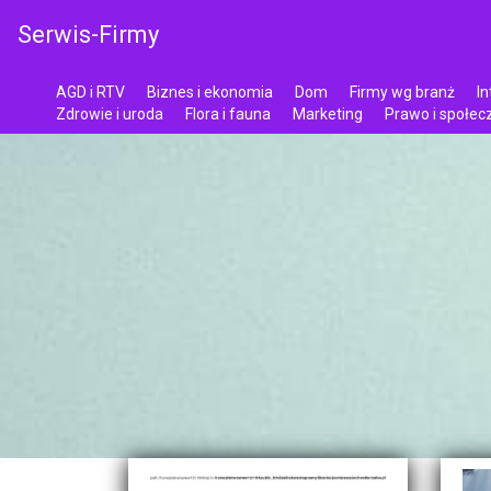
Serwis-Firmy
AGD i RTV
Biznes i ekonomia
Dom
Firmy wg branż
In
Zdrowie i uroda
Flora i fauna
Marketing
Prawo i społe